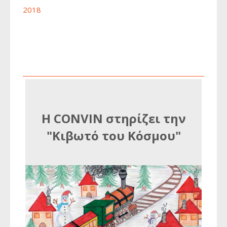
2018
2016
2017
2018
2018
2015
2016
2014
2015
2013
2014
2012
2013
2011
2012
H CONVIN στηρίζει την
"Κιβωτό του Κόσμου"
2011